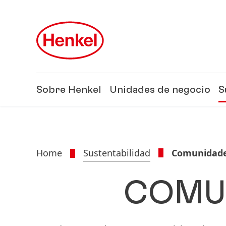
Skip to main content
Skip to footer
Sobre Henkel
Unidades de negocio
S
Home
Sustentabilidad
Comunidade
COMU