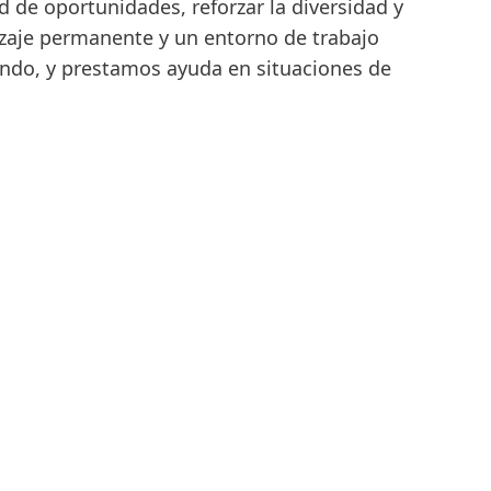
 de oportunidades, reforzar la diversidad y
aje permanente y un entorno de trabajo
undo, y prestamos ayuda en situaciones de
150 años de Henkel
Quince décadas de espíritu pionero
conllevan impulsar el progreso con
propósito. En Henkel, hacemos del
cambio una oportunidad,
impulsando la innovación,
sustentabilidad y responsabilidad
para construir un mejor futuro
juntos.
CONOCE MÁS