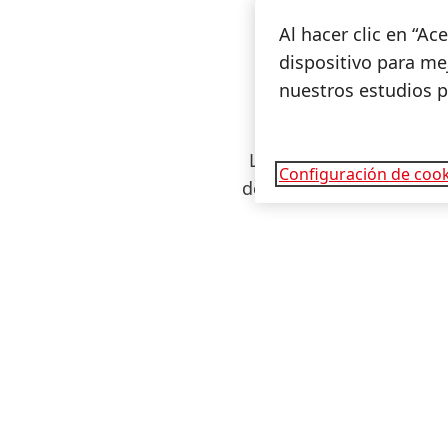
Al hacer clic en “A
dispositivo para mej
nuestros estudios 
La educación es un po
Configuración de cook
desarrollan conocimien