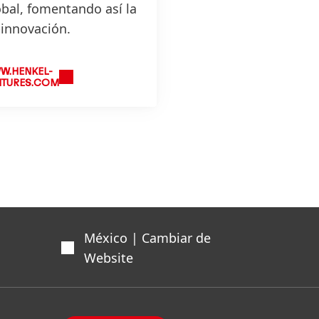
obal, fomentando así la
-innovación.
W.HENKEL-
NTURES.COM
México | Cambiar de
Website