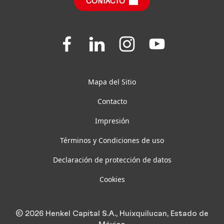
CONTACTO
Preguntas Frecuentes
Join
Join
Join
Join
us
us
us
us
on
on
on
on
Facebook
LinkedIn
Instagram
YouTube
Mapa del Sitio
Contacto
Impresión
Términos y Condiciones de uso
Declaración de protección de datos
Cookies
© 2026 Henkel Capital S.A., Huixquilucan, Estado de