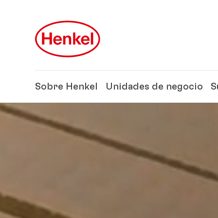
Skip to main content
Skip to footer
Sobre Henkel
Unidades de negocio
S