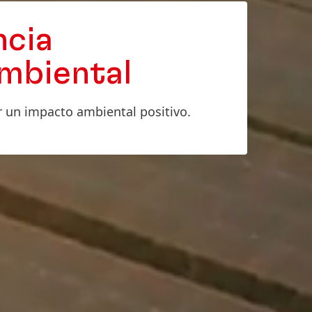
ncia
150 años de Henkel
mbiental
Quince décadas de espíritu pionero
conllevan impulsar el progreso con
 un impacto ambiental positivo.
propósito. En Henkel, hacemos del
cambio una oportunidad,
impulsando la innovación,
sustentabilidad y responsabilidad
para construir un mejor futuro
juntos.
CONOCE MÁS