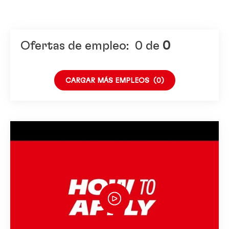
Región / País / Ubicación
Ofertas de empleo:
0
de
0
CARGAR MÁS EMPLEOS
(0)