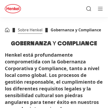
Skip to main content
Skip to footer
quick
search
Búsqueda
Men
Sobre Henkel
Gobernanza y Compliance
GOBERNANZA
Y
COMPLIANCE
Henkel está profundamente
comprometida con la Gobernanza
Corporativa y Compliance, tanto a nivel
local como global. Los procesos de
gestión responsable, el cumplimiento de
los diferentes requisitos legales y la
sensibilidad cultural son piedras
angulares para tener éxito en nuestros