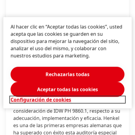
Al hacer clic en “Aceptar todas las cookies”, usted
acepta que las cookies se guarden en su
Sistema de gestión de protección
dispositivo para mejorar la navegación del sitio,
analizar el uso del mismo, y colaborar con
de datos
nuestros estudios para marketing.
Henkel le da importancia a procesar los datos
personales según las regulaciones legales y a
Rechazarlas todas
iniciar un sistema de gestión de protección de
datos para asegurar su cumplimiento. En 2019
se auditó nuestro el sistema de gestión de
Aceptar todas las cookies
protección de datos para Europa con base en
Configuración de cookies
la norma de auditoría IDW PS 980 y bajo la
consideración de IDW PH 9860.1, respecto a su
adecuación, implementación y eficacia. Henkel
es una de las primeras empresas alemanas que
ha superado con éxito esta auditoría especial