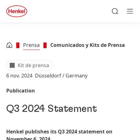
Skip to main content
Skip to footer
quick
search
Búsqueda
Men
Prensa
Comunicados y Kits de Prensa
Kit de prensa
6 nov. 2024
Düsseldorf / Germany
Publication
Q3 2024 Statement
Henkel publishes its Q3 2024 statement on
November 6, 2024.