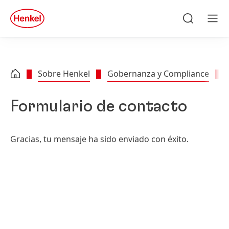
Skip to main content
Skip to footer
quick
search
Búsqueda
Men
Sobre Henkel
Gobernanza y Compliance
Formulario de contacto
Gracias, tu mensaje ha sido enviado con éxito.