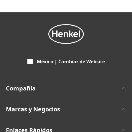
México | Cambiar de Website
Compañía
Sobre Henkel
Marcas y Negocios
Últimas Noticias
Henkel Adhesive Technologies
Datos y Cifras
Enlaces Rápidos