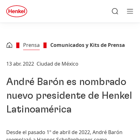
Skip to main content
Skip to footer
quick
search
Búsqueda
Men
Prensa
Comunicados y Kits de Prensa
13 abr. 2022
Ciudad de México
André Barón es nombrado
nuevo presidente de Henkel
Latinoamérica
Desde el pasado 1º de abril de 2022, André Barón
reemplazó a Hannes Schollenberger como