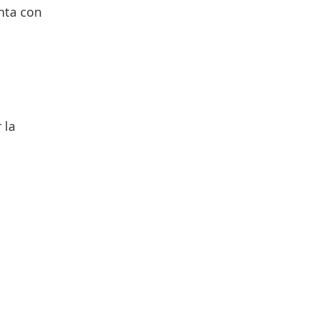
enta con
 la