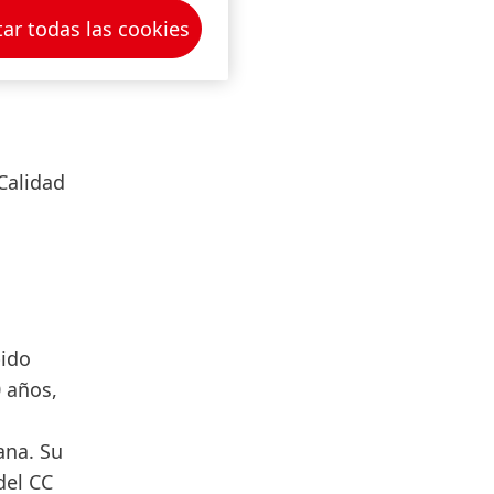
scienden
ar todas las cookies
Calidad
bido
 años,
ana. Su
del CC