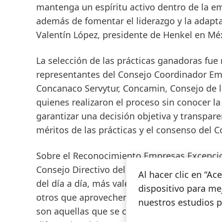
mantenga un espíritu activo dentro de la e
además de fomentar el liderazgo y la adapt
Valentín López, presidente de Henkel en Mé
La selección de las prácticas ganadoras fu
representantes del Consejo Coordinador Em
Concanaco Servytur, Concamin, Consejo de la
quienes realizaron el proceso sin conocer la
garantizar una decisión objetiva y transpare
méritos de las prácticas y el consenso del 
Sobre el Reconocimiento Empresas Excepcion
Consejo Directivo del Instituto para el Fom
Al hacer clic en “A
del día a día, más vale convertirlo en un a
dispositivo para mej
otros que aprovechen para capitalizar la si
nuestros estudios 
son aquellas que se caracterizan por tener c