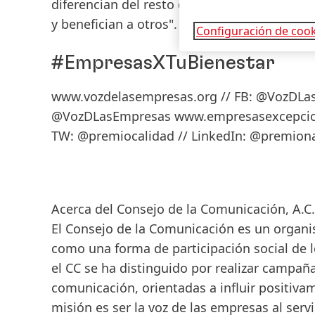
diferencian del resto de las empresas y que,
y benefician a otros".
Configuración de cook
#EmpresasXTuBienestar
www.vozdelasempresas.org // FB: @VozDLas
@VozDLasEmpresas www.empresasexcepcional
TW: @premiocalidad // LinkedIn: @premion
Acerca del Consejo de la Comunicación, A.C.
El Consejo de la Comunicación es un organism
como una forma de participación social de 
el CC se ha distinguido por realizar campañ
comunicación, orientadas a influir positiva
misión es ser la voz de las empresas al ser