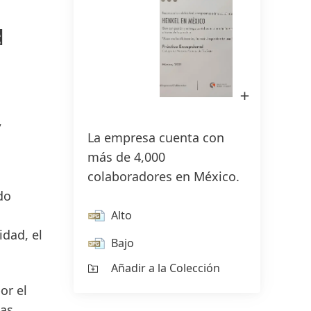
d
150 años de Henkel
Quince décadas de espíritu pionero
Abrir
imagen
conllevan impulsar el progreso con
en
,
Lightbox
propósito. En Henkel, hacemos del
La empresa cuenta con
cambio una oportunidad,
más de 4,000
impulsando la innovación,
colaboradores en México.
sustentabilidad y responsabilidad
do
para construir un mejor futuro
Alto
juntos.
idad, el
Bajo
CONOCE MÁS
Añadir a la Colección
or el
las