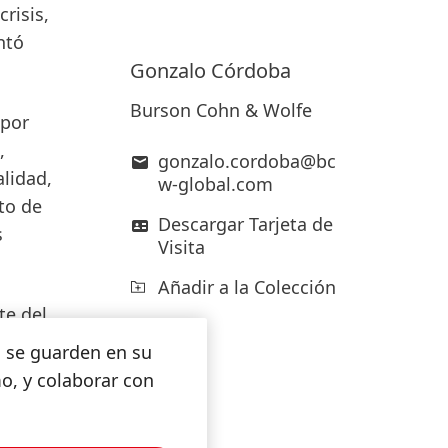
risis,
ntó
Gonzalo
Córdoba
Burson Cohn & Wolfe
 por
,
gonzalo.cordoba@bc
alidad,
w-global.com
to de
Descargar Tarjeta de
s
Visita
Añadir a la Colección
te del
 parte
s se guarden en su
 habrá
mo, y colaborar con
onales