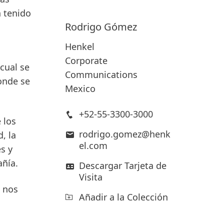
n tenido
Rodrigo
Gómez
Henkel
Corporate
cual se
Communications
onde se
Mexico
+52-55-3300-3000
 los
rodrigo.gomez@henk
, la
el.com
s y
añía.
Descargar Tarjeta de
Visita
o nos
Añadir a la Colección