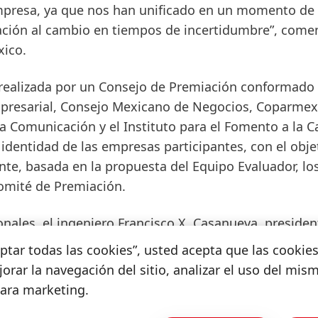
mpresa, ya que nos han unificado en un momento de c
ación al cambio en tiempos de incertidumbre”, come
xico.
e realizada por un Consejo de Premiación conformado
presarial, Consejo Mexicano de Negocios, Coparmex
 Comunicación y el Instituto para el Fomento a la C
 identidad de las empresas participantes, con el obje
nte, basada en la propuesta del Equipo Evaluador, lo
Comité de Premiación.
ales, el ingeniero Francisco X. Casanueva, presiden
ento a la Calidad, comentó: "Cuando el caos se vuelve
ceptar todas las cookies”, usted acepta que las cookie
liado. Si no, mientras estemos ocupados quejándonos,
orar la navegación del sitio, analizar el uso del mis
tuación". Además, señaló que: "Las empresas excepci
para marketing.
iertas capacidades, habilidades o talentos que las