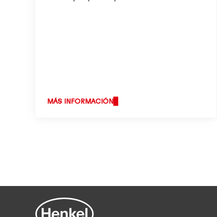
determinante de motivación,
ambición y pasión es lo que une nos
empleados de Henkel en todo el
mundo. ¡Forma parte de nuestro
equipo y crece profesionalmente!
MÁS INFORMACIÓN