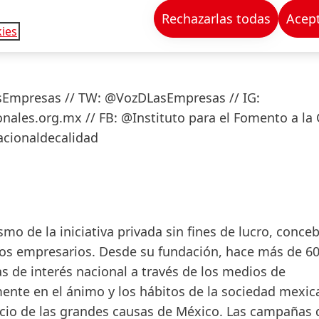
 cuando las manifiestan, esas características las tra
Rechazarlas todas
Acept
ies
Empresas // TW: @VozDLasEmpresas // IG:
es.org.mx // FB: @Instituto para el Fomento a la 
acionaldecalidad
o de la iniciativa privada sin fines de lucro, conce
los empresarios. Desde su fundación, hace más de 60
as de interés nacional a través de los medios de
mente en el ánimo y los hábitos de la sociedad mexic
vicio de las grandes causas de México. Las campañas 