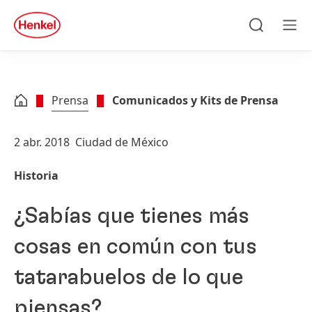
Skip to main content
Skip to footer
quick
search
Búsqueda
Men
Prensa
Comunicados y Kits de Prensa
2 abr. 2018
Ciudad de México
Historia
¿Sabías que tienes más
cosas en común con tus
tatarabuelos de lo que
piensas?