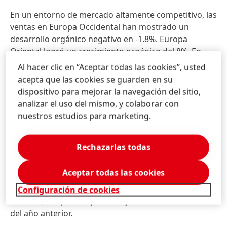
En un entorno de mercado altamente competitivo, las
ventas en Europa Occidental han mostrado un
desarrollo orgánico negativo en -1.8%. Europa
Oriental logró un crecimiento orgánico del 8%. En
África y Oriente Medio, las ventas crecieron
Al hacer clic en “Aceptar todas las cookies”, usted
orgánicamente en un 16.5%. Norteamérica registró
acepta que las cookies se guarden en su
un desarrollo en ventas orgánicas de -5%.
dispositivo para mejorar la navegación del sitio,
Latinoamérica ha conseguido un crecimiento
analizar el uso del mismo, y colaborar con
orgánico de un 11%.
En la región Asia-Pacífico, las
nuestros estudios para marketing.
ventas han decrecido orgánicamente en un - 7.9%.
El resultado operativo ajustado
(EBIT) decreció un
Rechazarlas todas
-8.6% pasando de 926 millones de euros en el
segundo trimestre de 2018 a 846 millones de euros.
Aceptar todas las cookies
El rendimiento ajustado de las ventas
(EBIT) alcanzó
Configuración de cookies
el 16.5%, -1.5 puntos por debajo del mismo trimestre
del año anterior.