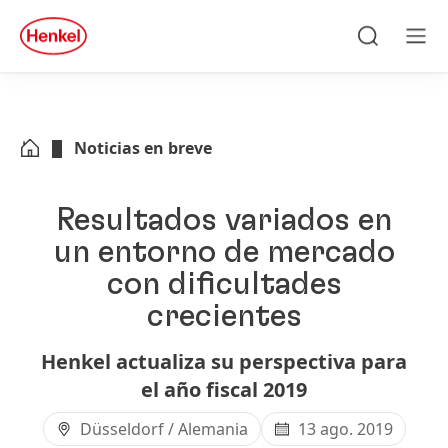
Skip to main content
Skip to footer
quick
search
Búsqueda
Men
Noticias en breve
Resultados variados en
un entorno de mercado
con dificultades
crecientes
Henkel actualiza su perspectiva para
el año fiscal 2019
Düsseldorf / Alemania
13 ago. 2019