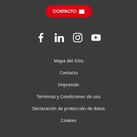
Centro de Descarga
SDS, TDS, RoHS, Información del Producto
CONTACTO
Preguntas Frecuentes
Join
Join
Join
Join
us
us
us
us
on
on
on
on
Facebook
LinkedIn
Instagram
YouTube
Mapa del Sitio
Contacto
Impresión
Términos y Condiciones de uso
Declaración de protección de datos
Cookies