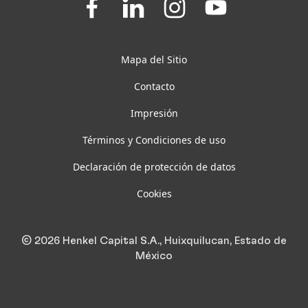
us
us
us
us
on
on
on
on
Facebook
LinkedIn
Instagram
YouTube
Mapa del Sitio
Contacto
Impresión
Términos y Condiciones de uso
Declaración de protección de datos
Cookies
© 2026 Henkel Capital S.A., Huixquilucan, Estado de
México