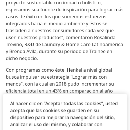
proyecto sustentable con impacto holístico,
esperamos sea fuente de inspiración para lograr más
casos de éxito en los que sumemos esfuerzos
integrados hacia el medio ambiente y éstos se
trasladen a nuestros consumidores cada vez que
usen nuestros productos”, comentaron Rosalinda
Treviño, R&D de Laundry & Home Care Latinoamérica
y Brenda Ávila, durante su periodo de Trainee en
dicho negocio.
Con programas como éste, Henkel a nivel global
busca impulsar su estrategia “Lograr más con
menos”, con la cual en 2018 pudo incrementar su
eficiencia total en un 43% en comparación al año
base 2010 y con la que pretende incrementar su
Al hacer clic en “Aceptar todas las cookies”, usted
eficiencia de recursos en un 75% para el 2020.
acepta que las cookies se guarden en su
dispositivo para mejorar la navegación del sitio,
analizar el uso del mismo, y colaborar con