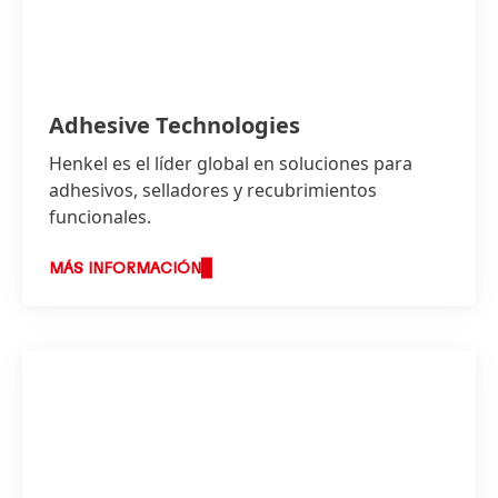
Adhesive Technologies
Henkel es el líder global en soluciones para
adhesivos, selladores y recubrimientos
funcionales.
En el mercado mexicano se cuenta con marcas
MÁS INFORMACIÓN
de consumo como Pritt, Resistol, Sista, Fester y
Thomsit, así como en el sector industrial con
Loctite, Bonderite, Teroson, Acquence y
Technomelt.