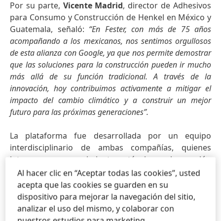
Por su parte,
Vicente Madrid
, director de Adhesivos
para Consumo y Construcción de Henkel en México y
Guatemala, señaló:
“En Fester, con más de 75 años
acompañando a los mexicanos, nos sentimos orgullosos
de esta alianza con Google, ya que nos permite demostrar
que las soluciones para la construcción pueden ir mucho
más allá de su función tradicional. A través de la
innovación, hoy contribuimos activamente a mitigar el
impacto del cambio climático y a construir un mejor
futuro para las próximas generaciones”.
La plataforma fue desarrollada por un equipo
interdisciplinario de ambas compañías, quienes
integraron conocimiento técnico, innovación
industrial e inteligencia artificial. La herramienta
Al hacer clic en “Aceptar todas las cookies”, usted
permite a los usuarios identificar su vivienda en
acepta que las cookies se guarden en su
Google Maps
, conocer el color y la estimación del área
dispositivo para mejorar la navegación del sitio,
de su techo, calcular la cantidad de
analizar el uso del mismo, y colaborar con
impermeabilizante reflectivo necesaria y acceder a
nuestros estudios para marketing.