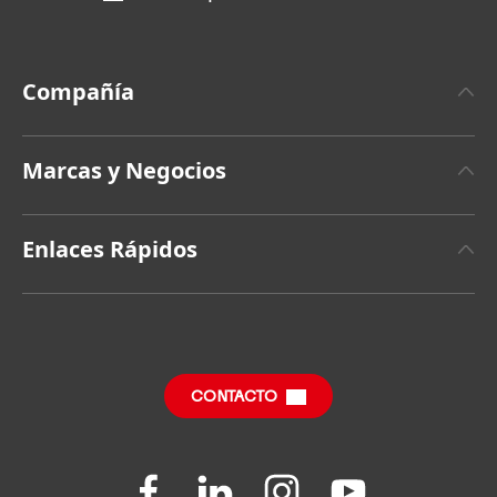
Sebastián Hiernaux
(Google) y Vicente Madrid
(Henkel).
Compañía
Alto
Sobre Henkel
Marcas y Negocios
Bajo
Últimas Noticias
Añadir a la Colección
Henkel Adhesive Technologies
Datos y Cifras
Enlaces Rápidos
Henkel Consumer Brands
Reporte Anual
(8.42 MB)
Oportunidades laborales y solicitud de empleo
Marcas
Informe de Impacto Sustentable
(en inglés)
Centro de Descarga
SDS, TDS, RoHS, Información del Producto
CONTACTO
Preguntas Frecuentes
Join
Join
Join
Join
us
us
us
us