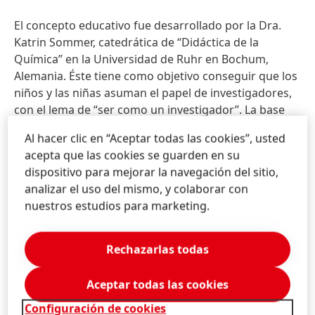
El concepto educativo fue desarrollado por la Dra.
Katrin Sommer, catedrática de “Didáctica de la
Química” en la Universidad de Ruhr en Bochum,
Alemania. Éste tiene como objetivo conseguir que los
niños y las niñas asuman el papel de investigadores,
con el lema de “ser como un investigador”. La base
teórica la proporciona la construcción de
Al hacer clic en “Aceptar todas las cookies”, usted
alfabetización científica. Comprende el conocimiento
acepta que las cookies se guarden en su
científico conceptual, así como sobre los métodos y
dispositivo para mejorar la navegación del sitio,
objetivos de la ciencia.
analizar el uso del mismo, y colaborar con
nuestros estudios para marketing.
Este concepto se implementa a través de actividades
elementales que están conectadas con el proceso de
investigación. Los niños y niñas tienen sus propias
Rechazarlas todas
ideas acerca de esto: ellos consideran que las
personas que se dedican a la investigación no sólo
Aceptar todas las cookies
son inteligentes, sino también creativas –
Configuración de cookies
características fundamentales que son confirmadas