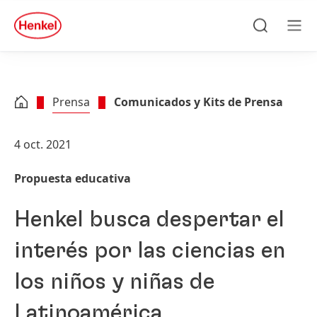
Skip to main content
Skip to footer
quick
search
Búsqueda
Men
Prensa
Comunicados y Kits de Prensa
4 oct. 2021
Propuesta educativa
Henkel busca despertar el
interés por las ciencias en
los niños y niñas de
Latinoamérica