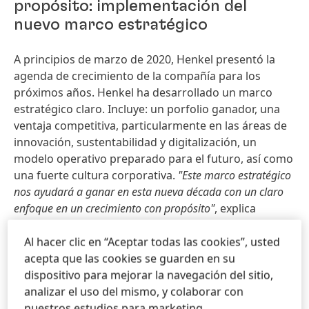
propósito: implementación del
nuevo marco estratégico
A principios de marzo de 2020, Henkel presentó la
agenda de crecimiento de la compañía para los
próximos años. Henkel ha desarrollado un marco
estratégico claro. Incluye: un porfolio ganador, una
ventaja competitiva, particularmente en las áreas de
innovación, sustentabilidad y digitalización, un
modelo operativo preparado para el futuro, así como
una fuerte cultura corporativa.
"Este marco estratégico
nos ayudará a ganar en esta nueva década con un claro
enfoque en un crecimiento con propósito"
, explica
Carsten Knobel.
"Desde su anuncio en marzo, ya hemos
avanzado positivamente en el inicio de las primeras
Al hacer clic en “Aceptar todas las cookies”, usted
acciones y la implementación de medidas"
.
acepta que las cookies se guarden en su
dispositivo para mejorar la navegación del sitio,
Un elemento clave de la dirección futura de Henkel es
analizar el uso del mismo, y colaborar con
una gestión activa del porfolio. Henkel ha identificado
nuestros estudios para marketing.