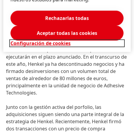
marcas y categorías con un volumen total de ventas
de más de mil millones de euros, principalmente en
Rechazarlas todas
sus negocios de consumo, de las cuales se
identificaron alrededor del 50% para ser
Aceptar todas las cookies
desinvertidas o descontinuadas durante 2021. A
pesar de las incertidumbres actuales del mercado,
Configuración de cookies
Henkel confirmó que las medidas de porfolio se
ejecutarán en el plazo anunciado. En el transcurso de
este año, Henkel ya ha descontinuado negocios y ha
firmado desinversiones con un volumen total de
ventas de alrededor de 80 millones de euros,
principalmente en la unidad de negocio de Adhesive
Technologies.
Junto con la gestión activa del porfolio, las
adquisiciones siguen siendo una parte integral de la
estrategia de Henkel. Recientemente, Henkel firmó
dos transacciones con un precio de compra