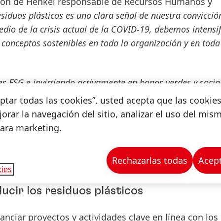
ción de Henkel responsable de Recursos Humanos y
siduos plásticos es una clara señal de nuestra convicció
o de la crisis actual de la COVID-19, debemos intensif
conceptos sostenibles en toda la organización y en toda
s ESG e invirtiendo activamente en bonos verdes y social
lusivamente destinados a la reducción de residuos plásti
ceptar todas las cookies”, usted acepta que las cookie
 impacto va directamente a la cadena de suministro don
orar la navegación del sitio, analizar el uso del mis
aje más sostenibles, por ejemplo, al aumentar la cantid
para marketing.
neral Manager, Global Fixed Income Investment Dept. 
 de residuos plásticos contribuya a fomentar una econo
Rechazarlas todas
Acept
ies
ducir los residuos plásticos
anciar proyectos y actividades clave en línea con los