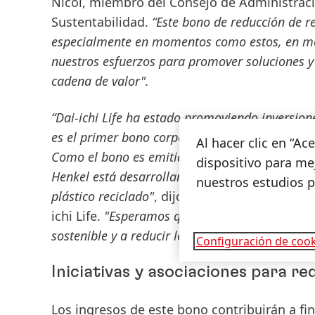
Nicol, miembro del Consejo de Administra
Sustentabilidad.
“Este bono de reducción de re
especialmente en momentos como estos, en medi
nuestros esfuerzos para promover soluciones y 
cadena de valor".
“Dai-ichi Life ha estado promoviendo inversione
es el primer bono corporativo con ingresos exc
Al hacer clic en “A
Como el bono es emitido por un fabricante, el
dispositivo para mej
Henkel está desarrollando soluciones de embal
nuestros estudios 
plástico reciclado"
, dijo Kenjiro Okazaki, Ge
ichi Life.
"Esperamos que el bono de reducción
sostenible y a reducir los residuos plásticos".
Configuración de cook
Iniciativas y asociaciones para re
Los ingresos de este bono contribuirán a fin