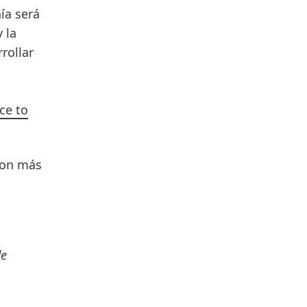
ía será
 la
rollar
nce to
ron más
de