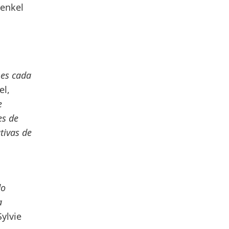
Henkel
 es cada
el,
e
es de
tivas de
do
a
Sylvie