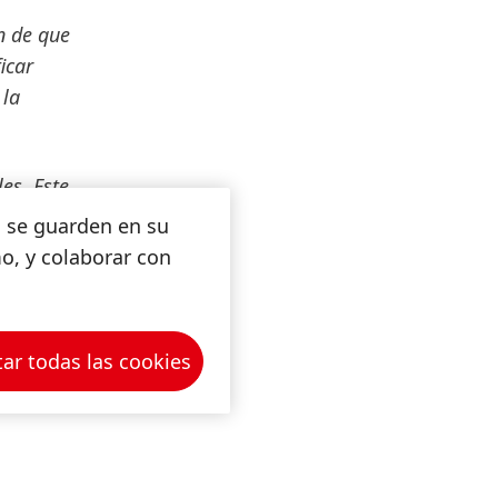
n de que
icar
 la
es. Este
cos.
s se guarden en su
de
mo, y colaborar con
ad de
en Dai-
mía
ar todas las cookies