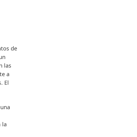
150 años de Henkel
Quince décadas de espíritu pionero
conllevan impulsar el progreso con
ntos de
propósito. En Henkel, hacemos del
 un
cambio una oportunidad,
n las
impulsando la innovación,
te a
sustentabilidad y responsabilidad
. El
para construir un mejor futuro
juntos.
 una
CONOCE MÁS
 la