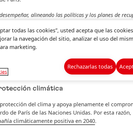
esempeñar, alineando las políticas y los planes de recu
olos no pueden impulsar una transformación socioeconóm
ceptar todas las cookies”, usted acepta que las cookie
ada a la que nos enfrentamos, debemos trabajar juntos c
orar la navegación del sitio, analizar el uso del mis
ivos de Desarrollo Sostenible y el Acuerdo de París"
, af
para marketing.
to Global de las Naciones Unidas y Board Member de 
añías están marcando el camino por el que debemos co
as basadas en criterios científicas que nos ayudarán a r
Rechazarlas todas
Acept
ies
e a futuras crisis y desastres"
.
rotección climática
a protección del clima y apoya plenamente el compro
rdo de París de las Naciones Unidas. Por esta razón,
añía climáticamente positiva en 2040
.