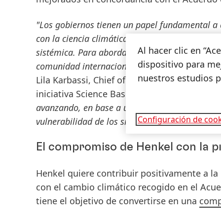
"Los gobiernos tienen un papel fundamental a d
con la ciencia climática más reciente, pero s
Al hacer clic en “A
sistémica. Para abordar la crisis interconect
dispositivo para mej
comunidad internacional para cumplir los Objet
nuestros estudios 
Lila Karbassi, Chief of Programmes del Pac
iniciativa Science Based Targets.
"Estas comp
avanzando, en base a unas ambiciosas iniciativ
Configuración de cook
vulnerabilidad de los sistemas económicos frent
El compromiso de Henkel con la p
Henkel quiere contribuir positivamente a l
con el cambio climático recogido en el Acue
tiene el objetivo de convertirse en una
comp