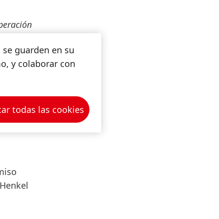
peración
ica
s se guarden en su
omo una
mo, y colaborar con
irmó
la
ntinuar
educir la
ar todas las cookies
miso
 Henkel