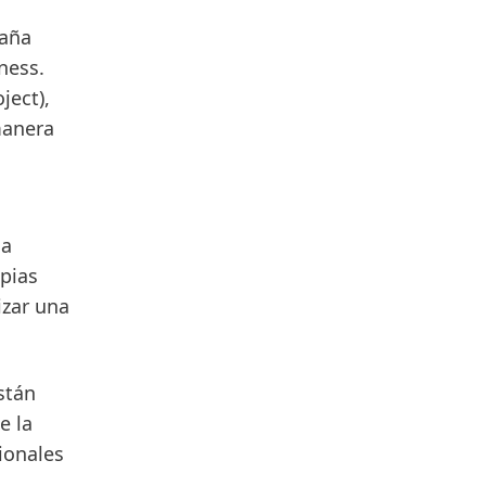
paña
ness.
ject),
manera
la
opias
izar una
stán
e la
ionales