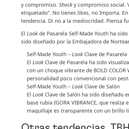
y compromiso.
Shock
y compromiso social. V
etiquetado”. No tienes likes, no Importa. En
tendencia. Di no a la mediocridad. Piensa f
El
Look
de Pasarela
Self-Made Youth
ha sido
sido diseñado por la
Embajadora de Norteam
Self-Made Youth –
Look
Clave de Pasarela
El
Look
Clave de Pasarela ha sido visualiza
con un choque vibrante de
BOLD COLOR 
personalidad poco convencional con pestañ
Self-Made Youth –
Look
Clave de Salón
El
Look
Clave de Salón ha sido diseñado en
base rubia
IGORA VIBRANCE
, que realza 
maquillaje es transparente con un brillo li
Otras tendencias. TBH