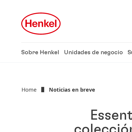
Skip to main content
Skip to footer
Sobre Henkel
Unidades de negocio
S
Home
Noticias en breve
Essent
colecció