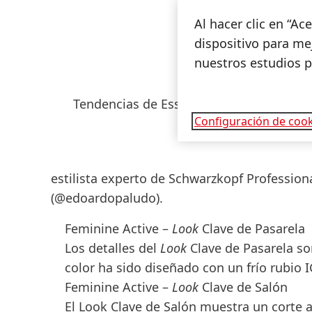
Al hacer clic en “A
dispositivo para mej
nuestros estudios 
Tendencias de Essential Looks
Configuración de cook
Open
estilista experto de
Schwarzkopf Professiona
Slideshow
(@edoardopaludo).
Feminine Active –
Look
Clave de Pasarela
Open
Los detalles del
Look
Clave de Pasarela so
Slideshow
color ha sido diseñado con un frío rubio
Feminine Active –
Look
Clave de Salón
El Look Clave de Salón muestra un corte a