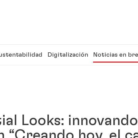
ustentabilidad
Digitalización
Noticias en br
ial Looks: innovando
n “Creando hoy, el ca