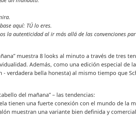
que un mandato.
mira.
base aquí: TÚ lo eres.
os la autenticidad
al ir más allá de las convenciones pa
añana
” muestra
8 looks al minuto
a través de t
res te
dividualidad. Además, como una edición especial de l
h - verdadera bella honesta) al mismo tiempo que
Sc
cabello del mañana” – las tendencias:
ela
tienen una fuerte conexión con el mundo de la 
alón
muestran una
variante bien definida y comercia