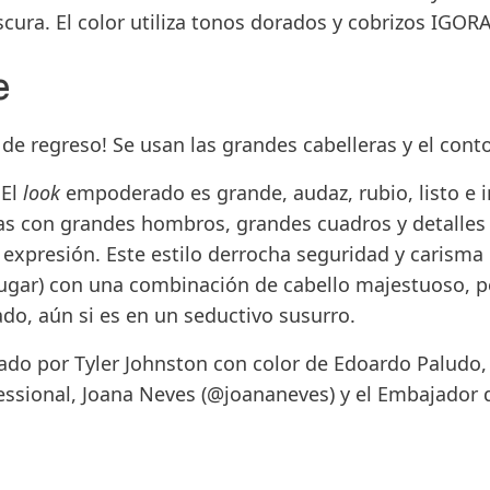
cura. El color utiliza tonos dorados y cobrizos
IGORA
e
tá de regreso! Se usan las grandes cabelleras y el co
.
El
look
empoderado es grande, audaz, rubio, listo e
s con grandes hombros, grandes cuadros y detalles 
 expresión. Este estilo derrocha seguridad y carism
lugar) con una combinación de cabello majestuoso, 
do, aún si es en un seductivo susurro.
eado por
Tyler Johnston
con color de
Edoardo Paludo
essional, Joana Neves
(@joananeves) y el Embajador
1 de 6