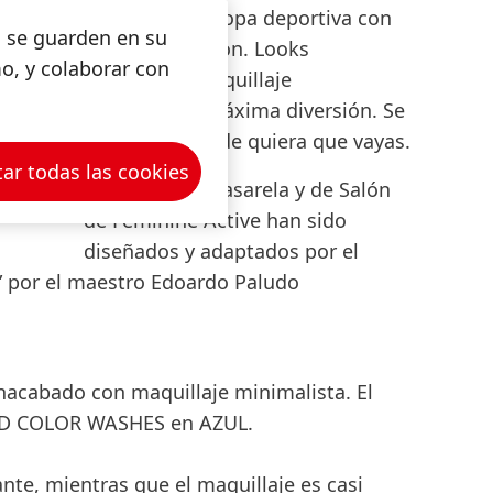
con
flip-flops
. Ropa deportiva con
s se guarden en su
zapatos de tacón. Looks
mo, y colaborar con
deshechos. Maquillaje
Open
minimalista. Máxima diversión. Se
Slideshow
una dama donde quiera que vayas.
Evento de Essential Looks
ar todas las cookies
Los Looks de Pasarela y de Salón
de
Feminine Active
han sido
diseñados y adaptados por el
Open
s” por el maestro
Edoardo Paludo
Slideshow
Open
nacabado con maquillaje minimalista. El
Slideshow
D COLOR WASHES
en AZUL.
ante, mientras que el maquillaje es casi