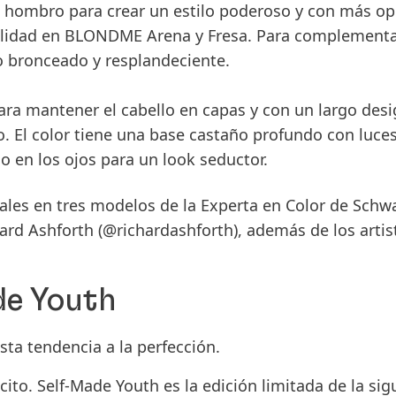
Tendencias de Essential Looks
 hombro para crear un estilo poderoso y con más opc
lidad en
BLONDME
Arena y Fresa. Para complementar 
o bronceado y resplandeciente.
ra mantener el cabello en capas y con un largo desig
do. El color tiene una base castaño profundo con luc
o en los ojos para un look seductor.
ales en tres modelos de la Experta en Color de
Schwa
ard Ashforth
(@richardashforth), además de los artis
de Youth
sta tendencia a la perfección.
cito. Self-Made Youth es la edición limitada de la sig