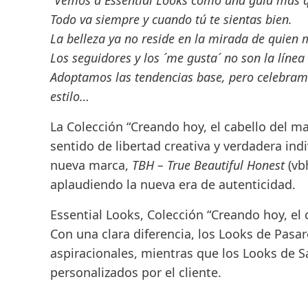
“Vemos a
Essential Looks
como una guía más 
Todo va siempre y cuando tú te sientas bien.
La belleza ya no reside en la mirada de quien 
Los seguidores y los ´me gusta´ no son la línea 
Adoptamos las tendencias base, pero celebram
estilo…
La Colección “
Creando hoy, el cabello del m
sentido de libertad creativa y verdadera in
nueva marca,
TBH – True Beautiful Honest
(vb
aplaudiendo la nueva era de autenticidad.
Essential Looks, Colección “Creando hoy, el 
Con una clara diferencia, los
Looks de Pasar
aspiracionales
, mientras que los
Looks de S
personalizados por el cliente.