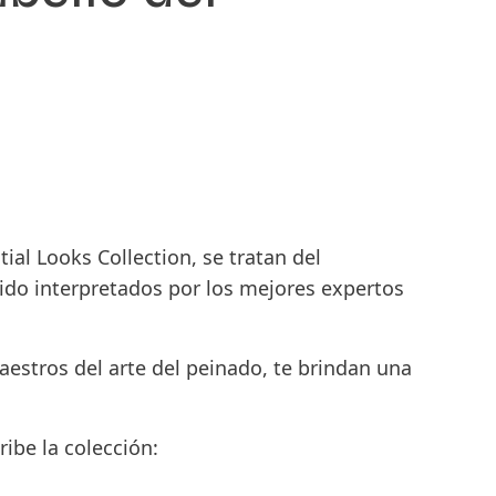
150 años de Henkel
Quince décadas de espíritu pionero
conllevan impulsar el progreso con
propósito. En Henkel, hacemos del
cambio una oportunidad,
al Looks Collection, se tratan del
impulsando la innovación,
ido interpretados por los mejores expertos
sustentabilidad y responsabilidad
para construir un mejor futuro
juntos.
estros del arte del peinado, te brindan una
CONOCE MÁS
ibe la colección: