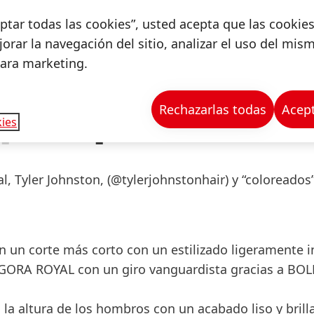
ceptar todas las cookies”, usted acepta que las cookie
orar la navegación del sitio, analizar el uso del mis
para marketing.
Rechazarlas todas
Acept
ies
1 de 6
l, Tyler Johnston
, (@tylerjohnstonhair) y “coloreado
n un corte más corto con un estilizado ligeramente i
IGORA ROYAL
con un giro vanguardista gracias a
BOL
 la altura de los hombros con un acabado liso y brill