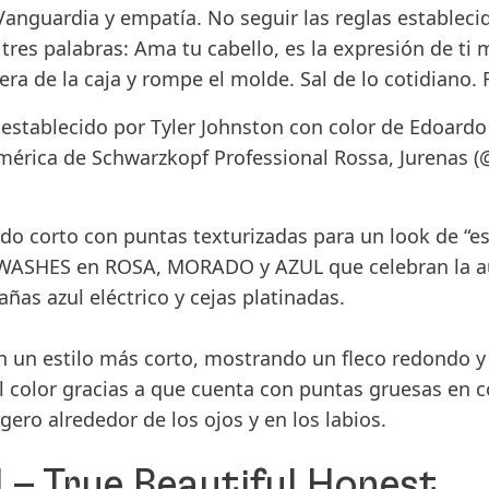
anguardia y empatía. No seguir las reglas establecid
 tres palabras:
Ama tu cabello
, es la expresión de ti
uera de la caja y rompe el molde. Sal de lo cotidian
 establecido por
Tyler Johnston
con color de
Edoardo
érica de Schwarzkopf Professional Rossa, Jurenas
(@
do corto con puntas texturizadas para un look de “est
WASHES
en ROSA, MORADO y AZUL que celebran la aut
as azul eléctrico y cejas platinadas.
 un estilo más corto, mostrando un fleco redondo y 
el color gracias a que cuenta con puntas gruesas en c
gero alrededor de los ojos y en los labios.
 – True Beautiful Honest